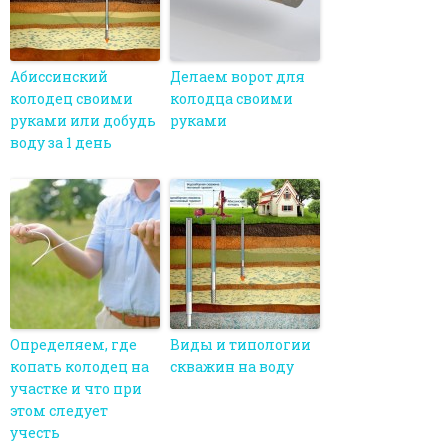
Абиссинский
Делаем ворот для
колодец своими
колодца своими
руками или добудь
руками
воду за 1 день
Определяем, где
Виды и типологии
копать колодец на
скважин на воду
участке и что при
этом следует
учесть