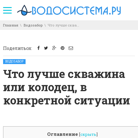
You are here:
Главная
Водозабор
Что лучше скважина или колодец, в конкретной ситуации
Поделиться:
Posted in:
ВОДОЗАБОР
Что лучше скважина
или колодец, в
конкретной ситуации
Оглавление
[
скрыть
]