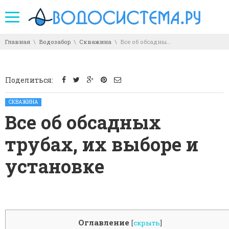
You are here:
Главная
Водозабор
Скважина
Все об обсадных трубах, их выборе и установке
Поделиться:
Posted in:
СКВАЖИНА
Все об обсадных
трубах, их выборе и
установке
Оглавление
[
скрыть
]